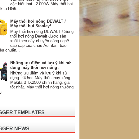
đặc biệt loại 2.000W Máy thổi hơi
kita HG6...
Máy thổi hơi nóng DEWALT /
Máy thổi bụi Stanley!
Máy thổi hơi nóng DEWALT ! Súng
thổi hơi nóng Dewalt được sản
xuất theo dây chuyền công nghệ
cao cấp của châu Âu. đảm bảo
êu chuẩn...
Những ưu điểm và lưu ý khi sử
dụng máy thổi hơi nóng .
Những ưu điểm và lưu ý khi sử
dụng 24.5cc Máy thổi chạy xăng
Makita BHX2500 chính hãng, giá
tốt nhất. Máy thổi hơi nóng thường
ạ...
GGER TEMPLATES
GGER NEWS