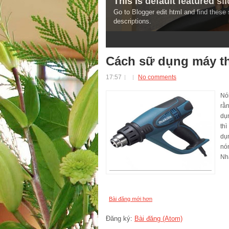
This is default featured slid
Go to Blogger edit html and find thes
descriptions.
3
4
5
Cách sữ dụng máy th
17:57
No comments
Nó
rằ
dụn
thì
dụ
nó
Nhậ
Bài đăng mới hơn
Đăng ký:
Bài đăng (Atom)