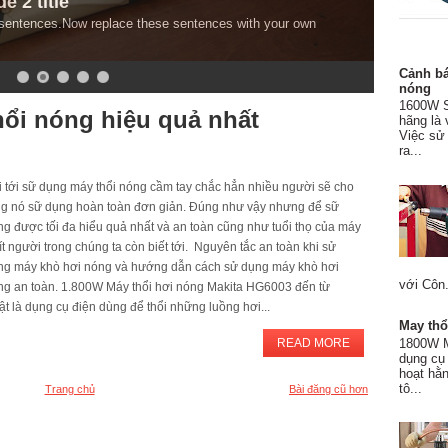
e 2 title
e sentences.Now replace these sentences with your own
Cảnh bá
nóng
1600W S
ổi nóng hiệu quả nhất
hãng là 
Việc sử 
ra...
i tới sữ dụng máy thổi nóng cầm tay chắc hẳn nhiều người sẽ cho
ng nó sữ dụng hoàn toàn đơn giản. Đúng như vậy nhưng để sữ
g được tối đa hiểu quả nhất và an toàn cũng như tuổi thọ của máy
 ít người trong chúng ta còn biết tới. Nguyên tắc an toàn khi sử
ng máy khò hơi nóng và hướng dẫn cách sử dụng máy khò hơi
với Côn.
ng an toàn. 1.800W Máy thổi hơi nóng Makita HG6003 đến từ
t là dụng cụ điện dùng để thổi những luồng hơi...
May thổ
READ MORE
1800W M
dụng cụ
hoạt hằ
tô...
Trang chủ
Bài đăng cũ hơn