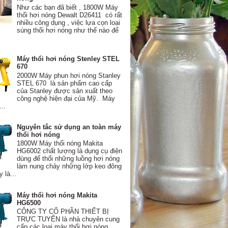
Như các bạn đã biết , 1800W Máy
thổi hơi nóng Dewalt D26411 có rất
nhiều công dụng , việc lựa cọn loại
súng thổi hơi nóng như thế nào để
Máy thổi hơi nóng Stenley STEL
670
2000W Máy phun hơi nóng Stanley
STEL 670 là sản phẩm cao cấp
của Stanley được sản xuất theo
công nghệ hiện đại của Mỹ. Máy
...
Nguyên tắc sử dụng an toàn máy
thổi hơi nóng
1800W Máy thổi nóng Makita
HG6002 chất lượng là dụng cụ điện
dùng để thổi những luồng hơi nóng
làm nung chảy những lớp keo đông
 là...
Máy thổi hơi nóng Makita
HG6500
CÔNG TY CỔ PHẦN THIẾT BỊ
TRỰC TUYẾN là nhà chuyên cung
cấp các loại máy thổi hơi nóng ,