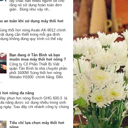
tay chắc hẳn nhiều người sẽ cho
rằng nó sữ dụng hoàn toàn đơn
giản . Đúng như vậy nh...
o an toàn khi sử dụng máy thổi hơi
úng thổi hơi nóng Asaki AK-9012 chính
vật dụng cần thiết trong mỗi gia đình.
dụng không đúng quy trình có thể xảy
Bạn đang ở Tân Bình và bạn
muốn mua máy thổi hơi nóng ?
Công ty Cổ Phần Thiết Bị Việt ,
quận Tân Bình là nhà chuyên phân
phối 1600W Súng thổi hơi nóng
Metabo H1600 chính hãng. Đến
..
i hơi nóng đa năng
áy phun hơi nóng Bosch GHG 600-3 là
 đa năng được sử dụng nhiều trong sinh
ng ngày. Sau đây chi nhánh công ty chúng
Tiêu chí lựa chọn máy thổi hơi
nóng