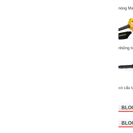
nóng Ma
những ti
có cấu t
BLO
BLO