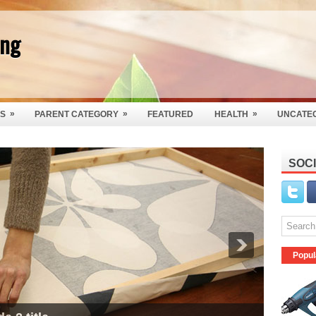
óng
»
»
»
S
PARENT CATEGORY
FEATURED
HEALTH
UNCATE
SOCI
Popul