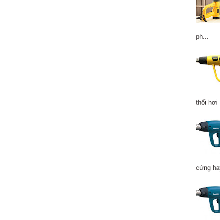
ph...
thổi hơi 
cứng hay